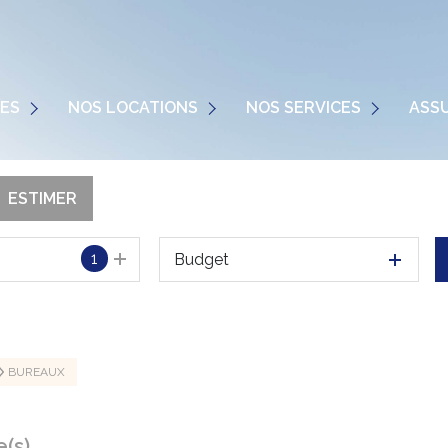
 TRADITIONNEL
TRANSACTION
IMMOBILIER TRADITIONNEL
ES
NOS LOCATIONS
NOS SERVICES
ASS
 PROFESSIONNEL
LOCATION-GESTION
IMMOBILIER PROFESSIONNEL
S NEUFS
SYNDIC
ESTIMER
1
Budget
BUREAUX
(s)