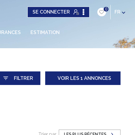
0
SE CONNECTER
FR
URANCES
ESTIMATION
FILTRER
VOIR LES
1
ANNONCES
RÉINITIALISER
Trier par
LES PLUS RÉCENTES