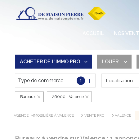
IMMOBILIER
ACCUEIL
NOS VENT
IMMOBILIER
PROGRAMME
ACHETER
DE L'IMMO PRO
LOUER
Type de commerce
1
Localisation
De l'ancien
Longue durée
Du neuf
De l'immo pro
Bureaux
26000 - Valence
De l'immo pro
AGENCE IMMOBILIÈRE À VALENCE
VENTE PRO
VALENCE
Bureaux à vendre sur Valence :
1
annonce