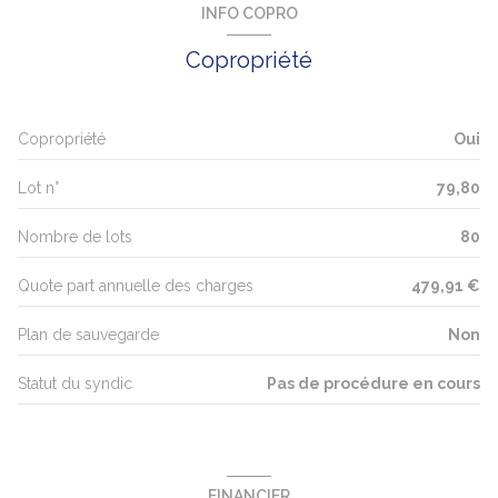
INFO COPRO
exposition Est
Copropriété
1 côté(s) mitoyen(s)
Copropriété
Oui
1er étage
Lot n°
79,80
7 étage(s)
Nombre de lots
80
ascenseur
Quote part annuelle des charges
479,91 €
Plan de sauvegarde
Non
cave
Statut du syndic
Pas de procédure en cours
interphone
FINANCIER