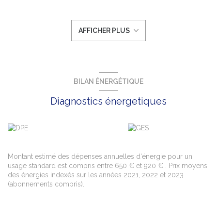
d’un hall d’entrée, d'une cuisine ouverte sur la pièce de vie,
d’une salle de bain et d'un WC séparé. Le chauffage et l’eau
chaude sont électriques, l’eau froide est collective, les
AFFICHER PLUS
menuiseries sont en double vitrage, 1 cave complète ce bien.
Montant estimé des dépenses annuelles d’énergie pour un
usage standard : entre 650 € et 920 € par an. Ce bien est vendu
loué : loyer mensuel hors provisions sur charges : 510€. Les
informations sur les risques auxquels ce bien est exposé sont
disponibles sur le site Géorisques : www.géorisques.gouv.fr .
BILAN ÉNERGÉTIQUE
Cet appartement vous est proposé à la vente en exclusivité par
l'agence De MAISON PIERRE. Contactez AA, agent commercial
Diagnostics énergetiques
RSAC Romans 942 052 937, elle vous recommande une visite
de ce bien.
Montant estimé des dépenses annuelles d'énergie pour un
usage standard est compris entre 650 € et 920 € . Prix moyens
des énergies indexés sur les années 2021, 2022 et 2023
(abonnements compris).