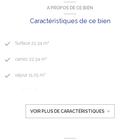
A PROPOS DE CE BIEN
Caractéristiques de ce bien
Surface 22,34 m²
carrez 22,34 m²
séjour 11,05 m²
1 salle(s) d'eau
construit en 1955
VOIR PLUS DE CARACTÉRISTIQUES
cuisine séparée
Chauffage individuel : convecteur (electrique)