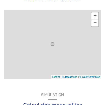
+
−
Leaflet
|
©
Maps
|
© OpenStreetMap
Jawg
SIMULATION