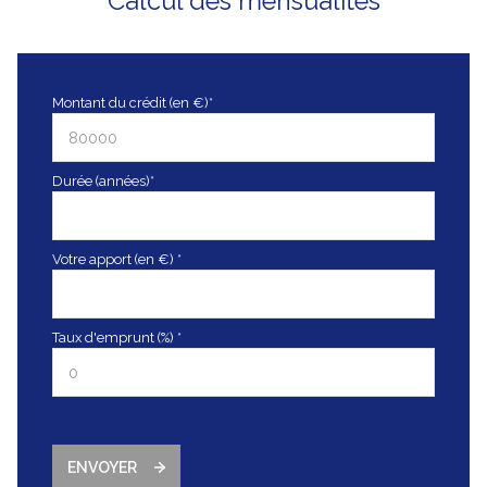
Calcul des mensualités
Montant du crédit (en €)*
Durée (années)*
Votre apport (en €) *
Taux d'emprunt (%) *
ENVOYER