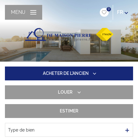
0
MENU
FR
ACHETER
DE L'ANCIEN
LOUER
De l'ancien
Du neuf
ESTIMER
Longue durée
De l'immo pro
De l'immo pro
Type de bien