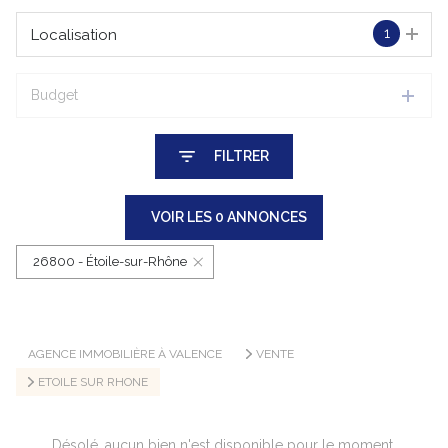
1
Localisation
Budget
FILTRER
VOIR LES
0
ANNONCES
26800 - Étoile-sur-Rhône
RÉINITIALISER
AGENCE IMMOBILIÈRE À VALENCE
VENTE
ETOILE SUR RHONE
Désolé, aucun bien n'est disponible pour le moment.