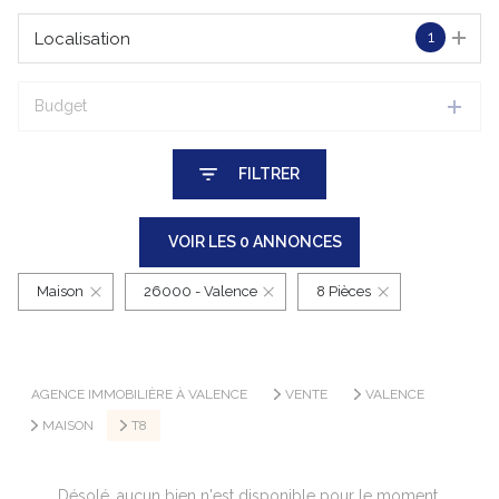
1
Localisation
Budget
FILTRER
VOIR LES
0
ANNONCES
Maison
26000 - Valence
8 Pièces
RÉINITIALISER
AGENCE IMMOBILIÈRE À VALENCE
VENTE
VALENCE
MAISON
T8
Désolé, aucun bien n'est disponible pour le moment.