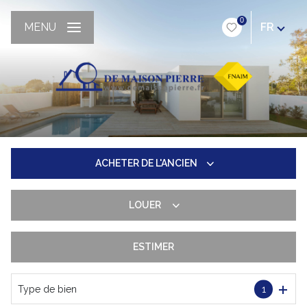
0
MENU
FR
ACHETER
DE L'ANCIEN
LOUER
De l'ancien
Du neuf
ESTIMER
Longue durée
De l'immo pro
De l'immo pro
Type de bien
1