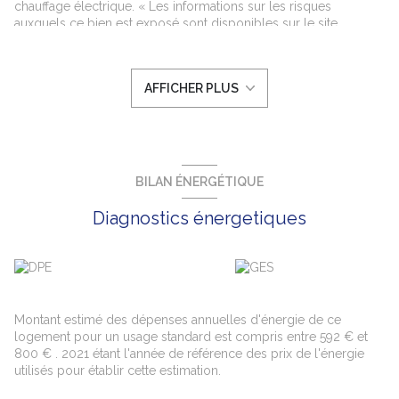
chauffage électrique. « Les informations sur les risques
auxquels ce bien est exposé sont disponibles sur le site
Géorisques : www.georisques.gouv.fr ». Loyer de 456,00 euros
par mois charges comprises dont 20,00 euros par mois de
provision pour charges (soumis à la régularisation annuelle). Les
AFFICHER PLUS
honoraires charge locataire sont de 319,00 euros ( soit 11,00
euros/m² ) dont 87,00 euros pour état des lieux ( soit 3,00
euros/m² ). Montant estimé des dépenses annuelles d'énergie
pour un usage standard : entre 592 et 800 euros. Prix moyens
des énergies indexés en 2021.
BILAN ÉNERGÉTIQUE
Diagnostics énergetiques
Montant estimé des dépenses annuelles d'énergie de ce
logement pour un usage standard est compris entre 592 € et
800 € . 2021 étant l'année de référence des prix de l'énergie
utilisés pour établir cette estimation.