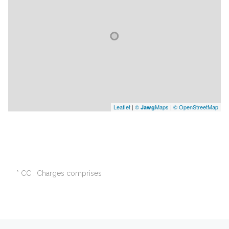
Leaflet
|
©
Maps
|
© OpenStreetMap
Jawg
* CC : Charges comprises